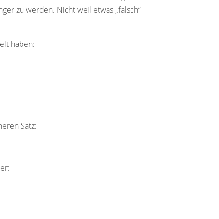
enger zu werden. Nicht weil etwas „falsch“
kelt haben:
neren Satz:
er: