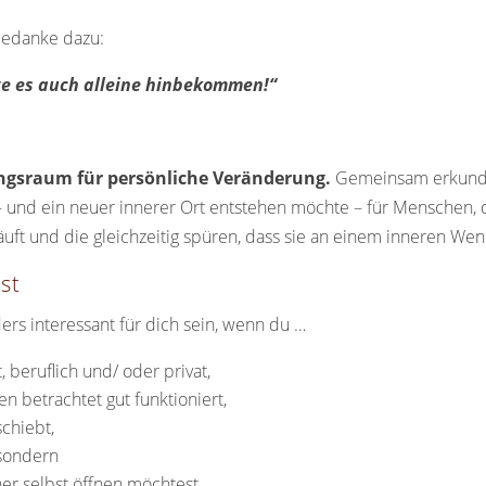
edanke dazu:
lte es auch alleine hinbekommen!“
rungsraum für persönliche Veränderung.
Gemeinsam erkunden
 und ein neuer innerer Ort entstehen möchte – für Menschen, die
läuft und die gleichzeitig spüren, dass sie an einem inneren 
st
rs interessant für dich sein, wenn du …
 beruflich und/ oder privat,
n betrachtet gut funktioniert,
schiebt,
 sondern
ner selbst öffnen möchtest