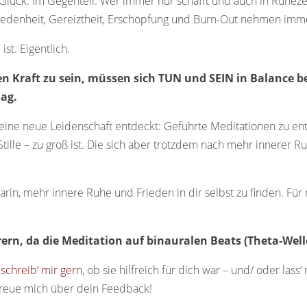
ns Glück. Im Gegenteil: Wer immer nur schafft und auch in Ruhe
edenheit, Gereiztheit, Erschöpfung und Burn-Out nehmen immer
st. Eigentlich.
 Kraft zu sein, müssen sich TUN und SEIN in Balance bef
mag.
ine neue Leidenschaft entdeckt: Geführte Meditationen zu entwi
e Stille – zu groß ist. Die sich aber trotzdem nach mehr innere
darin, mehr innere Ruhe und Frieden in dir selbst zu finden. F
ern, da die Meditation auf binauralen Beats (Theta-Welle
,
schreib‘ mir gern
, ob sie hilfreich für dich war – und/ oder l
 freue mich über dein Feedback!