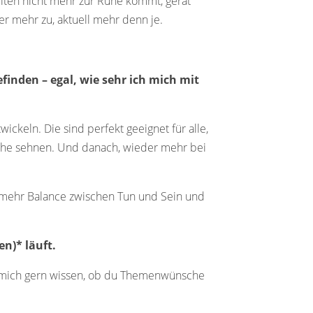
zeiten nicht mehr zur Ruhe kommt, gerät
 mehr zu, aktuell mehr denn je.
inden – egal, wie sehr ich mich mit
ckeln. Die sind perfekt geeignet für alle,
r Ruhe sehnen. Und danach, wieder mehr bei
ür mehr Balance zwischen Tun und Sein und
n)* läuft.
ass‘ mich gern wissen, ob du Themenwünsche