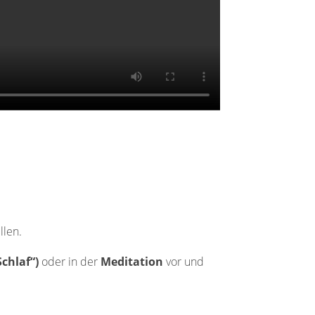
llen.
chlaf“)
oder in der
Meditation
vor und