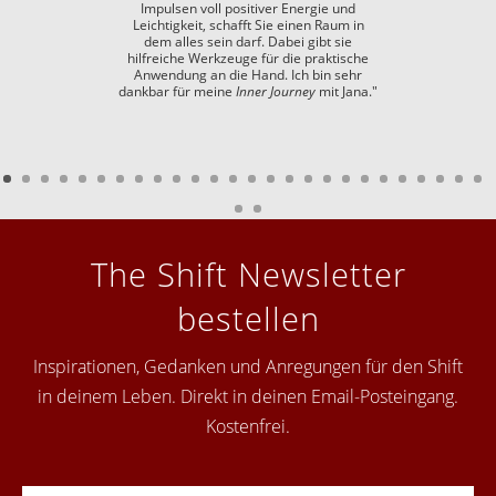
Impulsen voll positiver Energie und
Leichtigkeit, schafft Sie einen Raum in
dem alles sein darf. Dabei gibt sie
hilfreiche Werkzeuge für die praktische
Anwendung an die Hand. Ich bin sehr
dankbar für meine
Inner Journey
mit Jana."
The Shift Newsletter
bestellen
Inspirationen, Gedanken und Anregungen für den Shift
in deinem Leben. Direkt in deinen Email-Posteingang.
Kostenfrei.