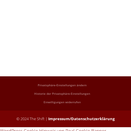
Privatsphäre-Einstellungen ändern
Historie der Privatsphäre-Einstellungen
Einwilligungen widerrufen
© 2024 The Shift |
Impressum/Datenschutzerklärung
WordPress Cookie Hinweis von Real Cookie Banner