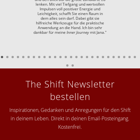
lenken. Mit viel Tiefgang und wertvollen
Impulsen voll positiver Energie und
Leichtigkeit, schafft Sie einen Raum in
dem alles sein darf. Dabei gibt sie
hilfreiche Werkzeuge für die praktische
Anwendung an die Hand. Ich bin sehr
dankbar für meine
Inner Journey
mit Jana."
The Shift Newsletter
bestellen
Inspirationen, Gedanken und Anregungen für den Shift
in deinem Leben. Direkt in deinen Email-Posteingang.
Kostenfrei.